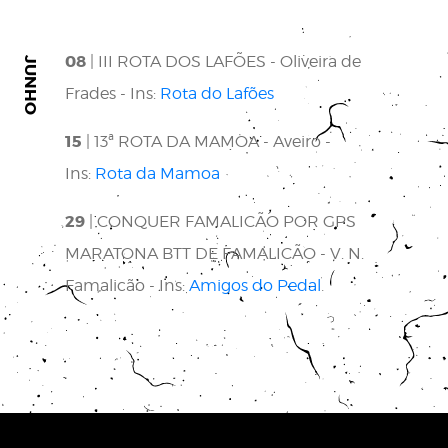
08
| III ROTA DOS LAFÕES - Oliveira de
JUNHO
Frades - Ins:
Rota do Lafões
15
| 13ª ROTA DA MAMOA - Aveiro -
Ins:
Rota da Mamoa
29
| CONQUER FAMALICÃO POR GPS
MARATONA BTT DE FAMALICÃO - V. N.
Famalicão - Ins:
Amigos do Pedal