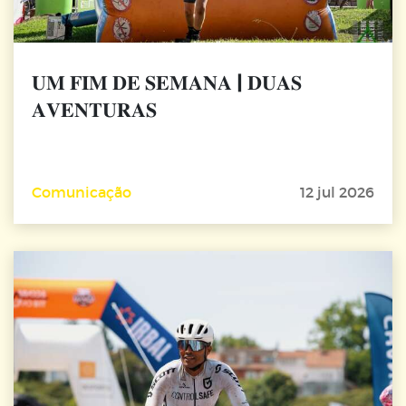
𝐔𝐌 𝐅𝐈𝐌 𝐃𝐄 𝐒𝐄𝐌𝐀𝐍𝐀 | 𝐃𝐔𝐀𝐒
𝐀𝐕𝐄𝐍𝐓𝐔𝐑𝐀𝐒
Comunicação
12 jul 2026