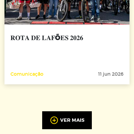
𝐑𝐎𝐓𝐀 𝐃𝐄 𝐋𝐀𝐅Õ𝐄𝐒 𝟐𝟎𝟐𝟔
Comunicação
11 jun 2026
VER MAIS