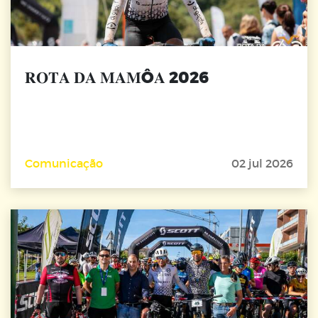
𝐑𝐎𝐓𝐀 𝐃𝐀 𝐌𝐀𝐌Ô𝐀 2026
Comunicação
02 jul 2026