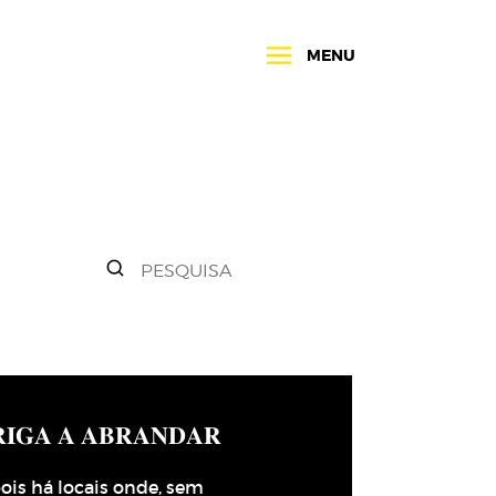
MENU
𝐈𝐆𝐀 𝐀 𝐀𝐁𝐑𝐀𝐍𝐃𝐀𝐑
ois há locais onde, sem