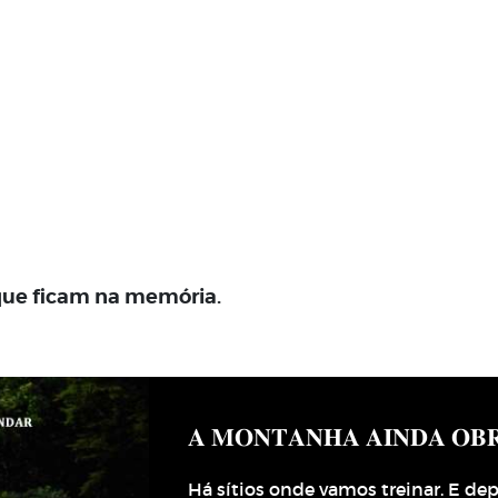
 que ficam na memória.
𝐀 𝐌𝐎𝐍𝐓𝐀𝐍𝐇𝐀 𝐀𝐈𝐍𝐃𝐀 𝐎𝐁
Há sítios onde vamos treinar. E dep