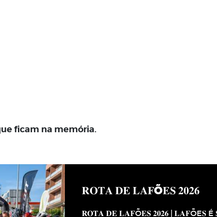
 que ficam na memória.
𝐑𝐎𝐓𝐀 𝐃𝐄 𝐋𝐀𝐅Õ𝐄𝐒 𝟐𝟎𝟐𝟔
𝐑𝐎𝐓𝐀 𝐃𝐄 𝐋𝐀𝐅Õ𝐄𝐒 𝟐𝟎𝟐𝟔 | 𝐋𝐀𝐅ÕE𝐒 É 