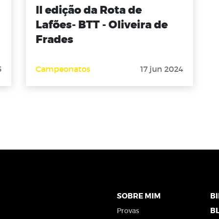
ll edição da Rota de
Lafões- BTT - Oliveira de
Frades
5
Campeonatos
17 jun 2024
SOBRE MIM
B
B
Provas