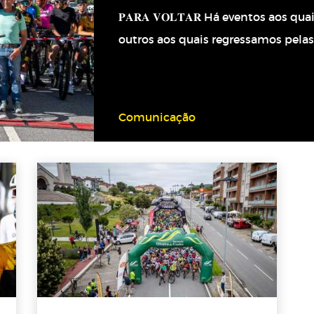
𝐏𝐀𝐑𝐀 𝐕𝐎𝐋𝐓𝐀𝐑 Há eventos aos q
outros aos quais regressamos pelas
Comunicação