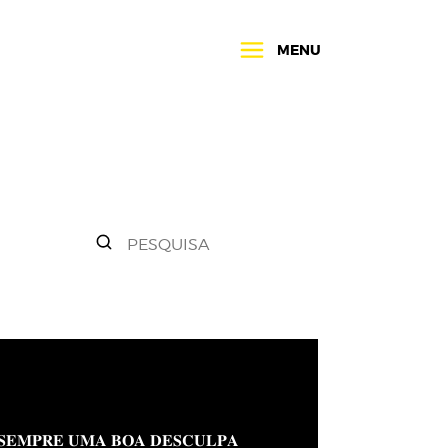
MENU
𝐒𝐄𝐌𝐏𝐑𝐄 𝐔𝐌𝐀 𝐁𝐎𝐀 𝐃𝐄𝐒𝐂𝐔𝐋𝐏𝐀