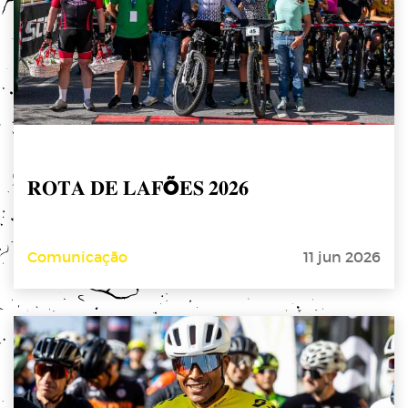
𝐑𝐎𝐓𝐀 𝐃𝐄 𝐋𝐀𝐅Õ𝐄𝐒 𝟐𝟎𝟐𝟔
Comunicação
11 jun 2026