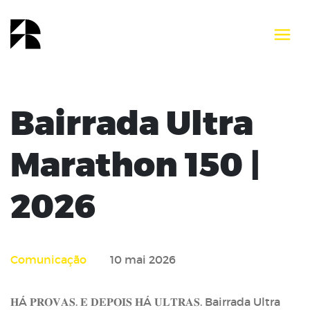
Bairrada Ultra
Marathon 150 |
2026
Comunicação
10 mai 2026
𝐇Á 𝐏𝐑𝐎𝐕𝐀𝐒. 𝐄 𝐃𝐄𝐏𝐎𝐈𝐒 𝐇Á 𝐔𝐋𝐓𝐑𝐀𝐒. Bairrada Ultra