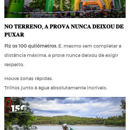
𝐍𝐎 𝐓𝐄𝐑𝐑𝐄𝐍𝐎, 𝐀 𝐏𝐑𝐎𝐕𝐀 𝐍𝐔𝐍𝐂𝐀 𝐃𝐄𝐈𝐗𝐎𝐔 𝐃𝐄
𝐏𝐔𝐗𝐀𝐑
Fiz os 100 quilómetros.
E, mesmo sem completar a
distância máxima, a prova nunca deixou de exigir
respeito.
Houve zonas rápidas.
Trilhos junto à água absolutamente incríveis.