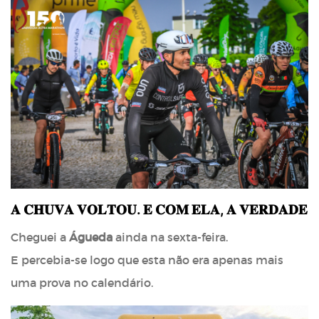
𝐀 𝐂𝐇𝐔𝐕𝐀 𝐕𝐎𝐋𝐓𝐎𝐔. 𝐄 𝐂𝐎𝐌 𝐄𝐋𝐀, 𝐀 𝐕𝐄𝐑𝐃𝐀𝐃𝐄
Cheguei a
Águeda
ainda na sexta-feira.
E percebia-se logo que esta não era apenas mais
uma prova no calendário.