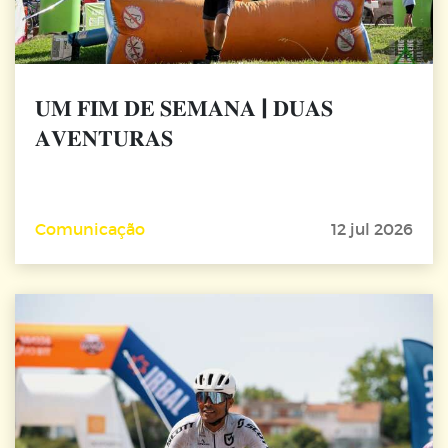
𝐔𝐌 𝐅𝐈𝐌 𝐃𝐄 𝐒𝐄𝐌𝐀𝐍𝐀 | 𝐃𝐔𝐀𝐒
𝐀𝐕𝐄𝐍𝐓𝐔𝐑𝐀𝐒
Comunicação
12 jul 2026