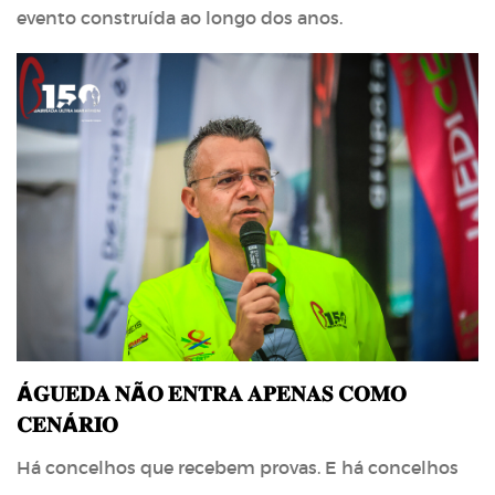
evento construída ao longo dos anos.
Á𝐆𝐔𝐄𝐃𝐀 𝐍Ã𝐎 𝐄𝐍𝐓𝐑𝐀 𝐀𝐏𝐄𝐍𝐀𝐒 𝐂𝐎𝐌𝐎
𝐂𝐄𝐍Á𝐑𝐈𝐎
Há concelhos que recebem provas. E há concelhos