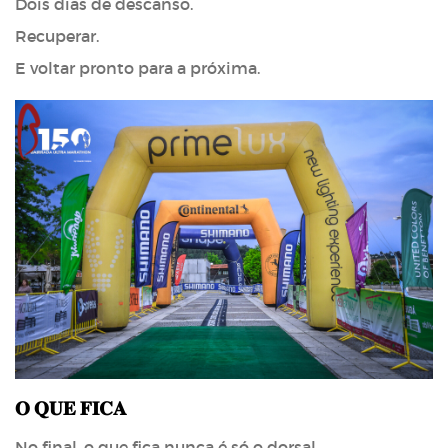
Dois dias de descanso.
Recuperar.
E voltar pronto para a próxima.
𝐎 𝐐𝐔𝐄 𝐅𝐈𝐂𝐀
No final, o que fica nunca é só o dorsal.