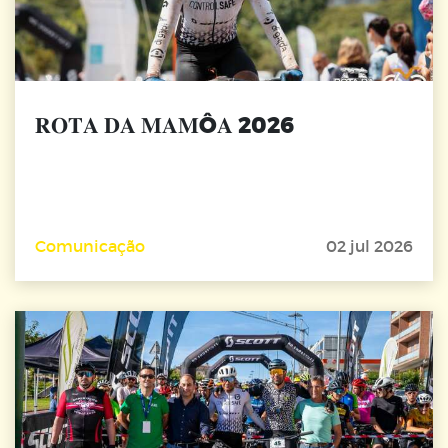
𝐑𝐎𝐓𝐀 𝐃𝐀 𝐌𝐀𝐌Ô𝐀 2026
Comunicação
02 jul 2026