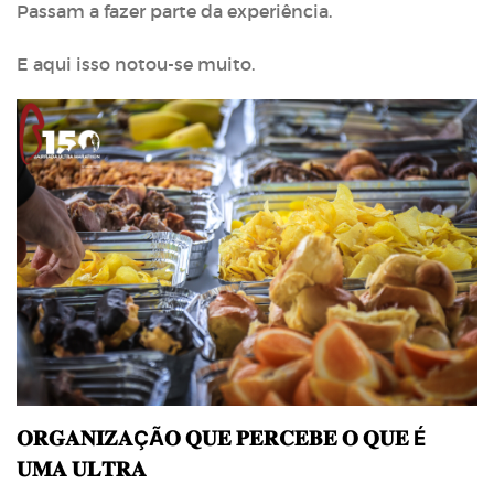
Passam a fazer parte da experiência.
E aqui isso notou-se muito.
𝐎𝐑𝐆𝐀𝐍𝐈𝐙𝐀ÇÃ𝐎 𝐐𝐔𝐄 𝐏𝐄𝐑𝐂𝐄𝐁𝐄 𝐎 𝐐𝐔𝐄 É
𝐔𝐌𝐀 𝐔𝐋𝐓𝐑𝐀