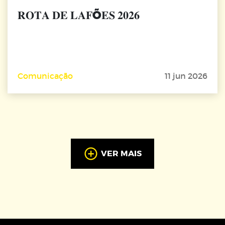
𝐑𝐎𝐓𝐀 𝐃𝐄 𝐋𝐀𝐅Õ𝐄𝐒 𝟐𝟎𝟐𝟔
Comunicação
11 jun 2026
VER MAIS