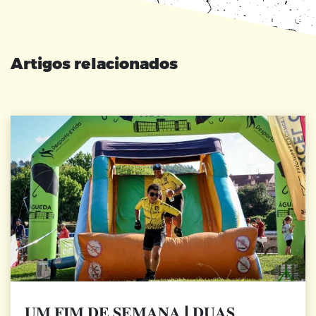
Artigos relacionados
𝐔𝐌 𝐅𝐈𝐌 𝐃𝐄 𝐒𝐄𝐌𝐀𝐍𝐀 | 𝐃𝐔𝐀𝐒