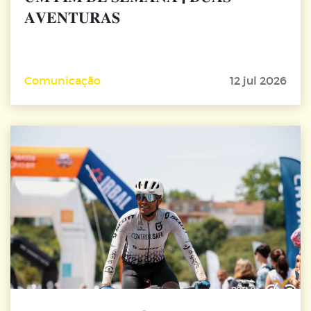
𝐀𝐕𝐄𝐍𝐓𝐔𝐑𝐀𝐒
Comunicação
12 jul 2026