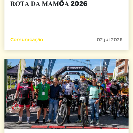
𝐑𝐎𝐓𝐀 𝐃𝐀 𝐌𝐀𝐌Ô𝐀 2026
Comunicação
02 jul 2026