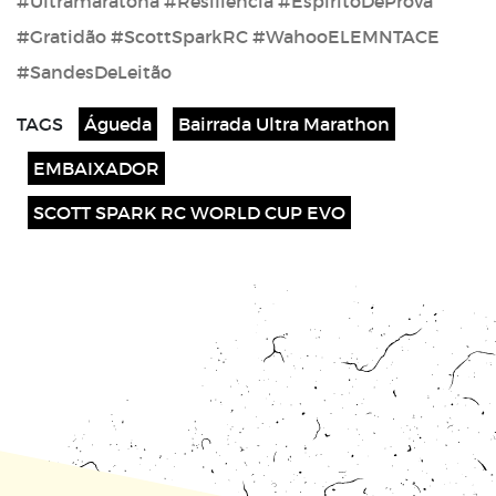
#Ultramaratona #Resiliência #EspíritoDeProva
#Gratidão #ScottSparkRC #WahooELEMNTACE
#SandesDeLeitão
TAGS
Águeda
Bairrada Ultra Marathon
EMBAIXADOR
SCOTT SPARK RC WORLD CUP EVO