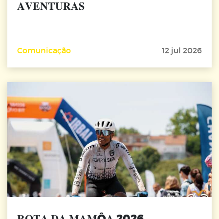
𝐀𝐕𝐄𝐍𝐓𝐔𝐑𝐀𝐒
Comunicação
12 jul 2026
𝐑𝐎𝐓𝐀 𝐃𝐀 𝐌𝐀𝐌Ô𝐀 2026