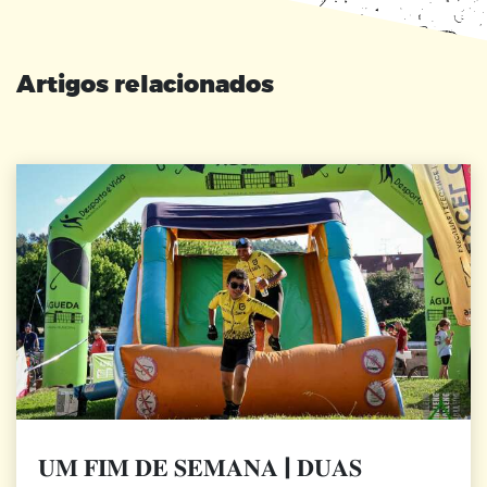
Artigos relacionados
𝐔𝐌 𝐅𝐈𝐌 𝐃𝐄 𝐒𝐄𝐌𝐀𝐍𝐀 | 𝐃𝐔𝐀𝐒