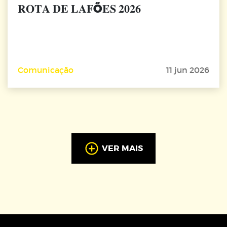
𝐑𝐎𝐓𝐀 𝐃𝐄 𝐋𝐀𝐅Õ𝐄𝐒 𝟐𝟎𝟐𝟔
Comunicação
11 jun 2026
VER MAIS