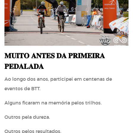
𝐌𝐔𝐈𝐓𝐎 𝐀𝐍𝐓𝐄𝐒 𝐃𝐀 𝐏𝐑𝐈𝐌𝐄𝐈𝐑𝐀
𝐏𝐄𝐃𝐀𝐋𝐀𝐃𝐀
Ao longo dos anos, participei em centenas de
eventos de BTT.
Alguns ficaram na memória pelos trilhos.
Outros pela dureza.
Outros pelos resultados.