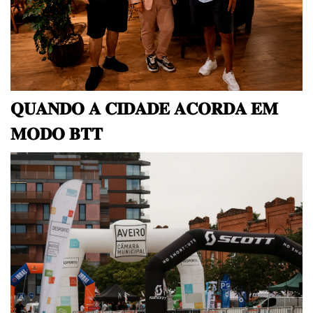
𝐐𝐔𝐀𝐍𝐃𝐎 𝐀 𝐂𝐈𝐃𝐀𝐃𝐄 𝐀𝐂𝐎𝐑𝐃𝐀 𝐄𝐌
𝐌𝐎𝐃𝐎 𝐁𝐓𝐓