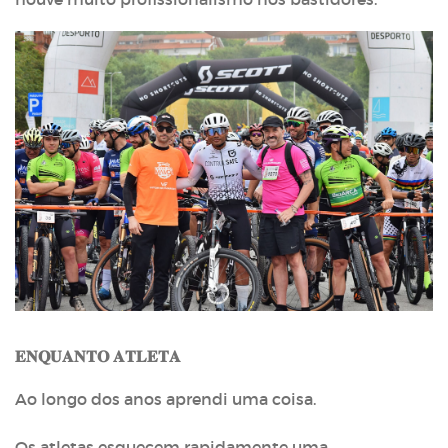
𝐄𝐍𝐐𝐔𝐀𝐍𝐓𝐎 𝐀𝐓𝐋𝐄𝐓𝐀
Ao longo dos anos aprendi uma coisa.
Os atletas esquecem rapidamente uma