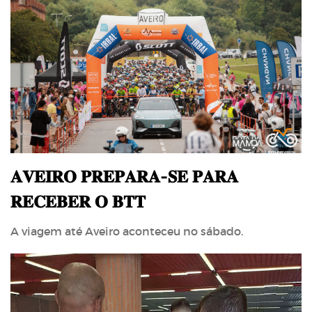
𝐀𝐕𝐄𝐈𝐑𝐎 𝐏𝐑𝐄𝐏𝐀𝐑𝐀-𝐒𝐄 𝐏𝐀𝐑𝐀
𝐑𝐄𝐂𝐄𝐁𝐄𝐑 𝐎 𝐁𝐓𝐓
A viagem até Aveiro aconteceu no sábado.