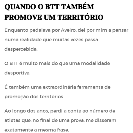
𝐐𝐔𝐀𝐍𝐃𝐎 𝐎 𝐁𝐓𝐓 𝐓𝐀𝐌𝐁É𝐌
𝐏𝐑𝐎𝐌𝐎𝐕𝐄 𝐔𝐌 𝐓𝐄𝐑𝐑𝐈𝐓Ó𝐑𝐈𝐎
Enquanto pedalava por Aveiro, dei por mim a pensar
numa realidade que muitas vezes passa
despercebida.
O BTT é muito mais do que uma modalidade
desportiva.
É também uma extraordinária ferramenta de
promoção dos territórios.
Ao longo dos anos, perdi a conta ao número de
atletas que, no final de uma prova, me disseram
exatamente a mesma frase.