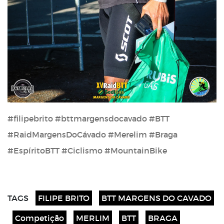
#filipebrito #bttmargensdocavado #BTT
#RaidMargensDoCávado #Merelim #Braga
#EspíritoBTT #Ciclismo #MountainBike
TAGS
FILIPE BRITO
BTT MARGENS DO CAVADO
Competição
MERLIM
BTT
BRAGA